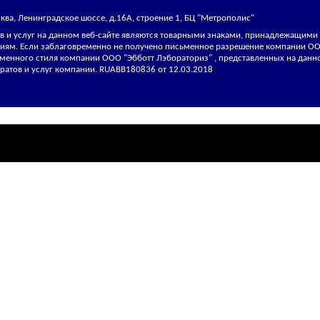
ва, Ленинградское шоссе, д.16А, строение 1, БЦ "Метрополис"
тов и услуг на данном веб-сайте являются товарными знаками, принадлежащи
иям. Если заблаговременно не получено письменное разрешение компании ООО
менного стиля компании ООО "Эбботт Лэбораториз" , представленных на данно
ратов и услуг компании. RUABB180836 от 12.03.2018