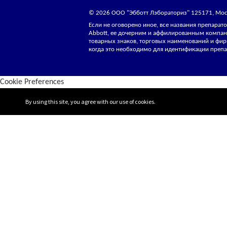
© 2026 ООО "Эбботт Лэбораториз" 125171, Моск
Если не оговорено иное, все названия препара
Abbott, ее дочерним и аффилированным компан
товарных знаков, торговых наименований и фир
когда это необходимо для идентификации препа
Cookie Preferences
By using this site, you agree with our use of cookies.