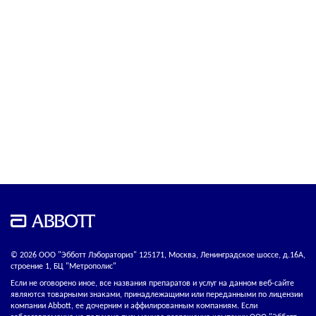
© 2026 ООО "Эбботт Лэбораториз" 125171, Москва, Ленинградское шоссе, д.16А,
строение 1, БЦ "Метрополис"
Если не оговорено иное, все названия препаратов и услуг на данном веб-сайте
являются товарными знаками, принадлежащими или переданными по лицензии
компании Abbott, ее дочерним и аффилированным компаниям. Если