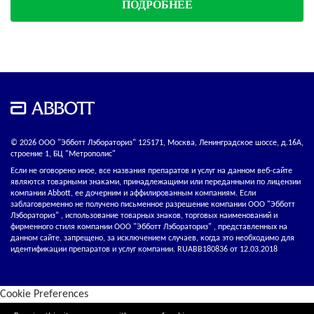
ПОДРОБНЕЕ
© 2026 ООО "Эбботт Лэбораториз" 125171, Москва, Ленинградское шоссе, д.16А,
строение 1, БЦ "Метрополис"
Если не оговорено иное, все названия препаратов и услуг на данном веб-сайте
являются товарными знаками, принадлежащими или переданными по лицензии
компании Abbott, ее дочерним и аффилированным компаниям. Если
заблаговременно не получено письменное разрешение компании ООО "Эбботт
Лэбораториз" , использование товарных знаков, торговых наименований и
фирменного стиля компании ООО "Эбботт Лэбораториз" , представленных на
данном сайте, запрещено, за исключением случаев, когда это необходимо для
идентификации препаратов и услуг компании. RUABB180836 от 12.03.2018
Cookie Preferences