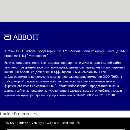
© 2026 ООО "Эбботт Лэбораториз" 125171, Москва, Ленинградское шоссе, д.16А,
строение 1, БЦ "Метрополис"
Если не оговорено иное, все названия препаратов и услуг на данном веб-сайте
являются товарными знаками, принадлежащими или переданными по лицензии
компании Abbott, ее дочерним и аффилированным компаниям. Если
заблаговременно не получено письменное разрешение компании ООО "Эбботт
Лэбораториз" , использование товарных знаков, торговых наименований и
фирменного стиля компании ООО "Эбботт Лэбораториз" , представленных на
данном сайте, запрещено, за исключением случаев, когда это необходимо для
идентификации препаратов и услуг компании. RUABB180836 от 12.03.2018
Cookie Preferences
By using this site, you agree with our use of cookies.