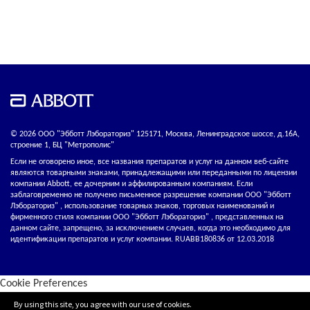
© 2026 ООО "Эбботт Лэбораториз" 125171, Москва, Ленинградское шоссе, д.16А,
строение 1, БЦ "Метрополис"
Если не оговорено иное, все названия препаратов и услуг на данном веб-сайте
являются товарными знаками, принадлежащими или переданными по лицензии
компании Abbott, ее дочерним и аффилированным компаниям. Если
заблаговременно не получено письменное разрешение компании ООО "Эбботт
Лэбораториз" , использование товарных знаков, торговых наименований и
фирменного стиля компании ООО "Эбботт Лэбораториз" , представленных на
данном сайте, запрещено, за исключением случаев, когда это необходимо для
идентификации препаратов и услуг компании. RUABB180836 от 12.03.2018
Cookie Preferences
By using this site, you agree with our use of cookies.