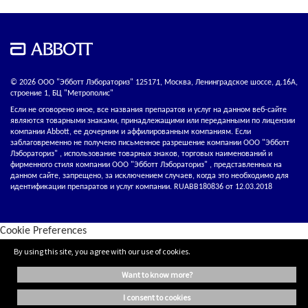
© 2026 ООО "Эбботт Лэбораториз" 125171, Москва, Ленинградское шоссе, д.16А,
строение 1, БЦ "Метрополис"
Если не оговорено иное, все названия препаратов и услуг на данном веб-сайте
являются товарными знаками, принадлежащими или переданными по лицензии
компании Abbott, ее дочерним и аффилированным компаниям. Если
заблаговременно не получено письменное разрешение компании ООО "Эбботт
Лэбораториз" , использование товарных знаков, торговых наименований и
фирменного стиля компании ООО "Эбботт Лэбораториз" , представленных на
данном сайте, запрещено, за исключением случаев, когда это необходимо для
идентификации препаратов и услуг компании. RUABB180836 от 12.03.2018
Cookie Preferences
By using this site, you agree with our use of cookies.
want to know more?
i consent to cookies