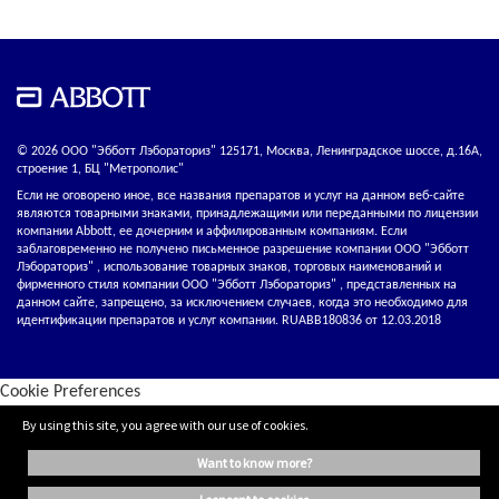
© 2026 ООО "Эбботт Лэбораториз" 125171, Москва, Ленинградское шоссе, д.16А,
строение 1, БЦ "Метрополис"
Если не оговорено иное, все названия препаратов и услуг на данном веб-сайте
являются товарными знаками, принадлежащими или переданными по лицензии
компании Abbott, ее дочерним и аффилированным компаниям. Если
заблаговременно не получено письменное разрешение компании ООО "Эбботт
Лэбораториз" , использование товарных знаков, торговых наименований и
фирменного стиля компании ООО "Эбботт Лэбораториз" , представленных на
данном сайте, запрещено, за исключением случаев, когда это необходимо для
идентификации препаратов и услуг компании. RUABB180836 от 12.03.2018
Cookie Preferences
By using this site, you agree with our use of cookies.
want to know more?